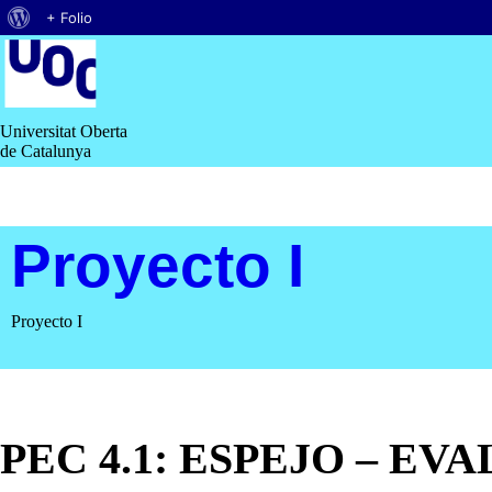
Acerca
+ Folio
Saltar
de
al
contenido
WordPress
Universitat Oberta
de Catalunya
Proyecto I
Proyecto I
PEC 4.1: ESPEJO – E