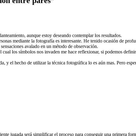
ión entre pares”
planteamiento, aunque estoy deseando contemplar los resultados.
sonas mediante la fotografía es interesante. He tenido ocasión de profun
s sensaciones avalado en un método de observación.
 cual los símbolos nos invaden me hace reflexionar, si podemos definir
 y el hecho de utilizar la técnica fotográfica lo es aún mas. Pero esper
uiente jugada será simplificar el proceso para conseguir una primera for