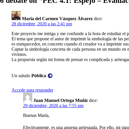
6 debate on “PEC 4.1: Espejo – Evaluac
EVALUACIÓN
ENTRE
PARES
Maria del Carmen Vázquez Álvarez
dice:
28 diciembre, 2020 a las 2:41 pm
Este proyecto me intriga y me confunde a la hora de estudiar el 
El tema que propone el autor de imprimir la simbología de las per
es enriquecedor, en concreto cuando el creador va a imprimir su
Captar la simbología concreta de cada persona en un mundo en el
vivimos.
La propuesta según mi forma de pensar es complicada y arriesgada,
Visibilidad:
Un saludo
Pública
Accede para responder
Juan Manuel Ortega Muñiz
dice:
29 diciembre, 2020 a las 7:55 pm
Buenas María,
Efectivamente, es una apuesta arriesgada. Por ello, mi sig