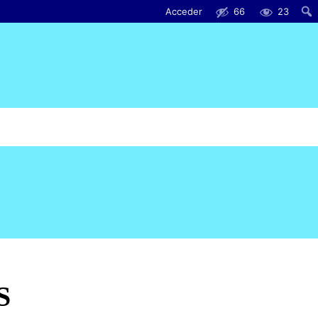
Acceder
66
23
S