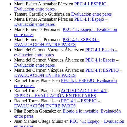
Maria Esther Amenabar Pérez
en
PEC 4.1 ESPEJO.
Evaluación entre pares.
Tamara Castrillejo Gutiérrez
en
Evaluación entre pares
Maria Esther Amenabar Pérez
en
PEC 4.1: Espejo –
Evaluación entre pares
Maria Florencia Perona
en
PEC 4.1: Espejo – Evaluación
entre pares
Maria Florencia Perona
en
PEC 4.1: ESPEJO –
EVALUACIÓN ENTRE PARES
Maria del Carmen Vázquez Álvarez
en
PEC 4.1 Espejo –
evaluación entre pares
Maria del Carmen Vázquez Álvarez
en
PEC 4.1: Espejo –
Evaluación entre pares
Maria del Carmen Vázquez Álvarez
en
PEC 4.1: ESPEJO –
EVALUACIÓN ENTRE PARES
Raquel Torres Planells
en
PEC 4.1. ESPEJO. Evaluación
entre pares.
Raquel Torres Planells
en
ACTIVIDAD 1 PEC 4.1:
ESPEJO – EVALUACIÓN ENTRE PARES
Raquel Torres Planells
en
PEC 4.1 – ESPEJO –
EVALUACIÓN ENTRE PARES
Pilar Bombin Gonzalez
en
Elogio a lo invisible_Evaluación
entre pares
Juan Manuel Ortega Muñiz
en
PEC 4.1: Espejo – Evaluación
entre pares