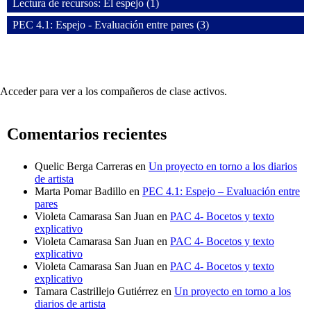
Lectura de recursos: El espejo (1)
PEC 4.1: Espejo - Evaluación entre pares (3)
Acceder para ver a los compañeros de clase activos.
Comentarios recientes
Quelic Berga Carreras
en
Un proyecto en torno a los diarios
de artista
Marta Pomar Badillo
en
PEC 4.1: Espejo – Evaluación entre
pares
Violeta Camarasa San Juan
en
PAC 4- Bocetos y texto
explicativo
Violeta Camarasa San Juan
en
PAC 4- Bocetos y texto
explicativo
Violeta Camarasa San Juan
en
PAC 4- Bocetos y texto
explicativo
Tamara Castrillejo Gutiérrez
en
Un proyecto en torno a los
diarios de artista