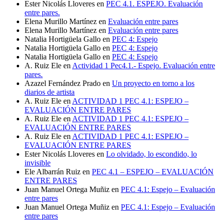
Ester Nicolás Lloveres
en
PEC 4.1. ESPEJO. Evaluación
entre pares.
Elena Murillo Martínez
en
Evaluación entre pares
Elena Murillo Martínez
en
Evaluación entre pares
Natalia Hortigüela Gallo
en
PEC 4: Espejo
Natalia Hortigüela Gallo
en
PEC 4: Espejo
Natalia Hortigüela Gallo
en
PEC 4: Espejo
A. Ruiz Ele
en
Actividad 1 Pec4.1.- Espejo. Evaluación entre
pares.
Azazel Fernández Prado
en
Un proyecto en torno a los
diarios de artista
A. Ruiz Ele
en
ACTIVIDAD 1 PEC 4.1: ESPEJO –
EVALUACIÓN ENTRE PARES
A. Ruiz Ele
en
ACTIVIDAD 1 PEC 4.1: ESPEJO –
EVALUACIÓN ENTRE PARES
A. Ruiz Ele
en
ACTIVIDAD 1 PEC 4.1: ESPEJO –
EVALUACIÓN ENTRE PARES
Ester Nicolás Lloveres
en
Lo olvidado, lo escondido, lo
invisible
Ele Albarrán Ruiz
en
PEC 4.1 – ESPEJO – EVALUACIÓN
ENTRE PARES
Juan Manuel Ortega Muñiz
en
PEC 4.1: Espejo – Evaluación
entre pares
Juan Manuel Ortega Muñiz
en
PEC 4.1: Espejo – Evaluación
entre pares