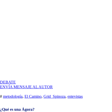
EN
DEBATE
ENTREVISTAS
ENVÍA MENSAJE AL AUTOR
GRID_SPINOZA
#
metodología
,
El Camino
,
Grid_Spinoza
,
entevistas
¿Qué es una Ágora?