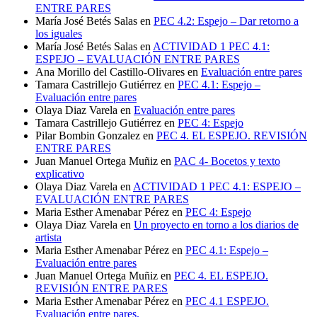
ENTRE PARES
María José Betés Salas
en
PEC 4.2: Espejo – Dar retorno a
los iguales
María José Betés Salas
en
ACTIVIDAD 1 PEC 4.1:
ESPEJO – EVALUACIÓN ENTRE PARES
Ana Morillo del Castillo-Olivares
en
Evaluación entre pares
Tamara Castrillejo Gutiérrez
en
PEC 4.1: Espejo –
Evaluación entre pares
Olaya Diaz Varela
en
Evaluación entre pares
Tamara Castrillejo Gutiérrez
en
PEC 4: Espejo
Pilar Bombin Gonzalez
en
PEC 4. EL ESPEJO. REVISIÓN
ENTRE PARES
Juan Manuel Ortega Muñiz
en
PAC 4- Bocetos y texto
explicativo
Olaya Diaz Varela
en
ACTIVIDAD 1 PEC 4.1: ESPEJO –
EVALUACIÓN ENTRE PARES
Maria Esther Amenabar Pérez
en
PEC 4: Espejo
Olaya Diaz Varela
en
Un proyecto en torno a los diarios de
artista
Maria Esther Amenabar Pérez
en
PEC 4.1: Espejo –
Evaluación entre pares
Juan Manuel Ortega Muñiz
en
PEC 4. EL ESPEJO.
REVISIÓN ENTRE PARES
Maria Esther Amenabar Pérez
en
PEC 4.1 ESPEJO.
Evaluación entre pares.