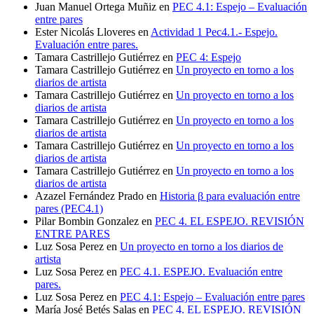
Juan Manuel Ortega Muñiz
en
PEC 4.1: Espejo – Evaluación
entre pares
Ester Nicolás Lloveres
en
Actividad 1 Pec4.1.- Espejo.
Evaluación entre pares.
Tamara Castrillejo Gutiérrez
en
PEC 4: Espejo
Tamara Castrillejo Gutiérrez
en
Un proyecto en torno a los
diarios de artista
Tamara Castrillejo Gutiérrez
en
Un proyecto en torno a los
diarios de artista
Tamara Castrillejo Gutiérrez
en
Un proyecto en torno a los
diarios de artista
Tamara Castrillejo Gutiérrez
en
Un proyecto en torno a los
diarios de artista
Tamara Castrillejo Gutiérrez
en
Un proyecto en torno a los
diarios de artista
Azazel Fernández Prado
en
Historia β para evaluación entre
pares (PEC4.1)
Pilar Bombin Gonzalez
en
PEC 4. EL ESPEJO. REVISIÓN
ENTRE PARES
Luz Sosa Perez
en
Un proyecto en torno a los diarios de
artista
Luz Sosa Perez
en
PEC 4.1. ESPEJO. Evaluación entre
pares.
Luz Sosa Perez
en
PEC 4.1: Espejo – Evaluación entre pares
María José Betés Salas
en
PEC 4. EL ESPEJO. REVISIÓN