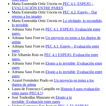
Maria Esmeralda Ortiz Unceta
en
PEC 4.1: ESPEJO –
EVALUACIÓN ENTRE PARES
Maria Esmeralda Ortiz Unceta
en
PEC 4.2: Espejo – Dar
retorno a los iguales
Maria Esmeralda Ortiz Unceta
en
Lo olvidado, lo escondido,
lo invisible
Adriana Sanz Font
en
PEC 4.1. ESPEJO. Evaluación entre
pares.
Adriana Sanz Font
en
Un proyecto en torno a los diarios de
artista
Adriana Sanz Font
en
PEC 4.1: Espejo – Evaluación entre
pares
Ele Albarrán Ruiz
en
PEC 4.1 ESPEJO. Evaluación entre
pares.
Adriana Sanz Font
en
Elogio a lo invisible_Evaluación entre
pares
Adriana Sanz Font
en
Elogio a lo invisible_Evaluación entre
pares
Azazel Fernández Prado
en
Un proyecto en torno a los
diarios de artista
Laura de Francisco Campillo
en
Historia β para evaluación
entre pares (PEC4.1)
José Tordesillas Manzano
en
Elogio a lo
invisible_Evaluación entre pares
Violeta Camarasa San Juan
en
PEC 4. EL ESPEJO.