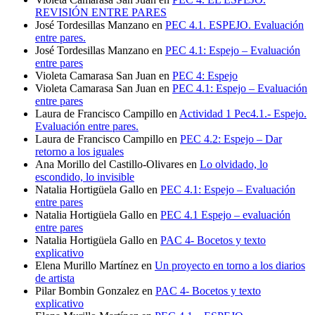
REVISIÓN ENTRE PARES
José Tordesillas Manzano
en
PEC 4.1. ESPEJO. Evaluación
entre pares.
José Tordesillas Manzano
en
PEC 4.1: Espejo – Evaluación
entre pares
Violeta Camarasa San Juan
en
PEC 4: Espejo
Violeta Camarasa San Juan
en
PEC 4.1: Espejo – Evaluación
entre pares
Laura de Francisco Campillo
en
Actividad 1 Pec4.1.- Espejo.
Evaluación entre pares.
Laura de Francisco Campillo
en
PEC 4.2: Espejo – Dar
retorno a los iguales
Ana Morillo del Castillo-Olivares
en
Lo olvidado, lo
escondido, lo invisible
Natalia Hortigüela Gallo
en
PEC 4.1: Espejo – Evaluación
entre pares
Natalia Hortigüela Gallo
en
PEC 4.1 Espejo – evaluación
entre pares
Natalia Hortigüela Gallo
en
PAC 4- Bocetos y texto
explicativo
Elena Murillo Martínez
en
Un proyecto en torno a los diarios
de artista
Pilar Bombin Gonzalez
en
PAC 4- Bocetos y texto
explicativo