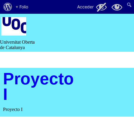
Acerca
66
23
+ Folio
Acceder
de
Saltar
al
WordPress
contenido
Universitat Oberta
de Catalunya
Proyecto
I
Proyecto I