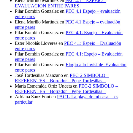
Elena Murillo Martínez
en
PEC 4.1 – ESPEJO –
EVALUACIÓN ENTRE PARES
Pilar Bombin Gonzalez
en
PEC 4.1 Espejo – evaluación
entre pares
Elena Murillo Martínez
en
PEC 4.1 Espejo – evaluación
entre pares
Pilar Bombin Gonzalez
en
PEC 4.1: Espejo – Evaluación
entre pares
Ester Nicolás Lloveres
en
PEC 4.1: Espejo – Evaluación
entre pares
Pilar Bombin Gonzalez
en
PEC 4.1: Espejo – Evaluación
entre pares
Pilar Bombin Gonzalez
en
Elogio a lo invisible_Evaluación
entre pares
José Tordesillas Manzano
en
PEC-2 SIMBOLO –
REFERENTES – Borrador – Pepe Tordesillas –
Maria Esmeralda Ortiz Unceta
en
PEC-2 SIMBOLO –
REFERENTES – Borrador – Pepe Tordesillas –
Adriana Sanz Font
en
PAC1- La playa de mi casa… es
particular