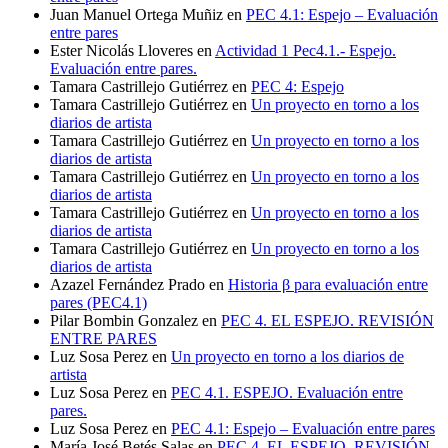
Juan Manuel Ortega Muñiz
en
PEC 4.1: Espejo – Evaluación
entre pares
Ester Nicolás Lloveres
en
Actividad 1 Pec4.1.- Espejo.
Evaluación entre pares.
Tamara Castrillejo Gutiérrez
en
PEC 4: Espejo
Tamara Castrillejo Gutiérrez
en
Un proyecto en torno a los
diarios de artista
Tamara Castrillejo Gutiérrez
en
Un proyecto en torno a los
diarios de artista
Tamara Castrillejo Gutiérrez
en
Un proyecto en torno a los
diarios de artista
Tamara Castrillejo Gutiérrez
en
Un proyecto en torno a los
diarios de artista
Tamara Castrillejo Gutiérrez
en
Un proyecto en torno a los
diarios de artista
Azazel Fernández Prado
en
Historia β para evaluación entre
pares (PEC4.1)
Pilar Bombin Gonzalez
en
PEC 4. EL ESPEJO. REVISIÓN
ENTRE PARES
Luz Sosa Perez
en
Un proyecto en torno a los diarios de
artista
Luz Sosa Perez
en
PEC 4.1. ESPEJO. Evaluación entre
pares.
Luz Sosa Perez
en
PEC 4.1: Espejo – Evaluación entre pares
María José Betés Salas
en
PEC 4. EL ESPEJO. REVISIÓN