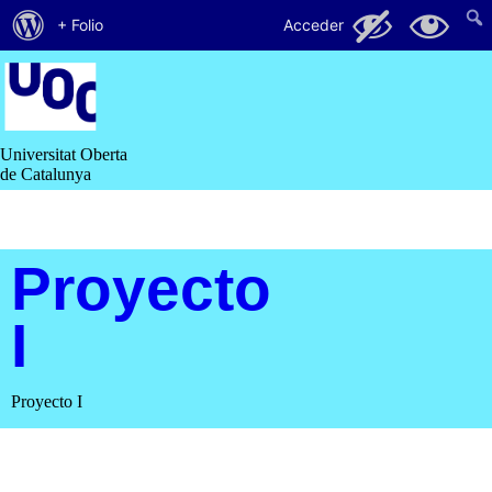
Acerca
66
23
+ Folio
Acceder
de
Saltar
al
WordPress
contenido
Universitat Oberta
de Catalunya
Proyecto
I
Proyecto I