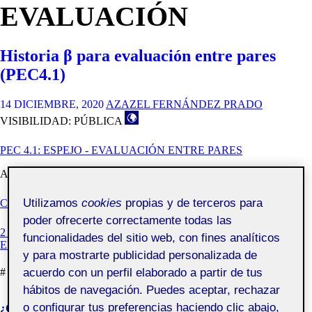
EVALUACIÓN
Historia β para evaluación entre pares
(PEC4.1)
14 DICIEMBRE, 2020
AZAZEL FERNÁNDEZ PRADO
VISIBILIDAD: PÚBLICA
PEC 4.1: ESPEJO - EVALUACIÓN ENTRE PARES
A día de hoy casi he terminado de escribir la historia.
Utilizamos
cookies
propias y de terceros para
«Historia
Continua leyendo
β
poder ofrecerte correctamente todas las
para
EN
2 COMENTARIOS
funcionalidades del sitio web, con fines analíticos
evaluación
HISTORIA
ENVÍA MENSAJE AL AUTOR
entre
y para mostrarte publicidad personalizada de
Β
pares
PARA
acuerdo con un perfil elaborado a partir de tus
#
historia β
,
evaluación
,
estado intermedio
,
solo digital
(PEC4.1)»
EVALUACIÓN
hábitos de navegación. Puedes aceptar, rechazar
ENTRE
o configurar tus preferencias haciendo clic abajo,
PARES
¿Qué es una Ágora?