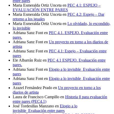
entre pares
Maria Esmeralda Ortiz Unceta
en
PEC 4.1: ESPEJO –
EVALUACIÓN ENTRE PARES
Maria Esmeralda Ortiz Unceta
en
PEC 4.2: Espejo – Dar
retorno a los iguales
Maria Esmeralda Ortiz Unceta
en
Lo olvidado, lo escondido,
lo invisible
Adriana Sanz Font
en
PEC 4.1. ESPEJO. Evaluación entre
pares.
Adriana Sanz Font
en
Un proyecto en torno a los diarios de
artista
Adriana Sanz Font
en
PEC 4.1: Espejo – Evaluación entre
pares
Ele Albarrán Ruiz
en
PEC 4.1 ESPEJO. Evaluación entre
pares.
Adriana Sanz Font
en
Elogio a lo invisible_Evaluación entre
pares
Adriana Sanz Font
en
Elogio a lo invisible_Evaluación entre
pares
Azazel Fernández Prado
en
Un proyecto en torno a los
diarios de artista
Laura de Francisco Campillo
en
Historia β para evaluación
entre pares (PEC4.1)
José Tordesillas Manzano
en
Elogio a lo
invisible_Evaluación entre pares