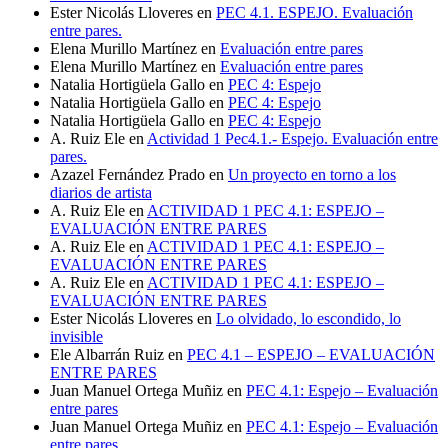
Ester Nicolás Lloveres
en
PEC 4.1. ESPEJO. Evaluación
entre pares.
Elena Murillo Martínez
en
Evaluación entre pares
Elena Murillo Martínez
en
Evaluación entre pares
Natalia Hortigüela Gallo
en
PEC 4: Espejo
Natalia Hortigüela Gallo
en
PEC 4: Espejo
Natalia Hortigüela Gallo
en
PEC 4: Espejo
A. Ruiz Ele
en
Actividad 1 Pec4.1.- Espejo. Evaluación entre
pares.
Azazel Fernández Prado
en
Un proyecto en torno a los
diarios de artista
A. Ruiz Ele
en
ACTIVIDAD 1 PEC 4.1: ESPEJO –
EVALUACIÓN ENTRE PARES
A. Ruiz Ele
en
ACTIVIDAD 1 PEC 4.1: ESPEJO –
EVALUACIÓN ENTRE PARES
A. Ruiz Ele
en
ACTIVIDAD 1 PEC 4.1: ESPEJO –
EVALUACIÓN ENTRE PARES
Ester Nicolás Lloveres
en
Lo olvidado, lo escondido, lo
invisible
Ele Albarrán Ruiz
en
PEC 4.1 – ESPEJO – EVALUACIÓN
ENTRE PARES
Juan Manuel Ortega Muñiz
en
PEC 4.1: Espejo – Evaluación
entre pares
Juan Manuel Ortega Muñiz
en
PEC 4.1: Espejo – Evaluación
entre pares