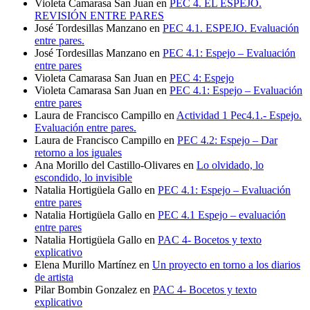
Violeta Camarasa San Juan
en
PEC 4. EL ESPEJO.
REVISIÓN ENTRE PARES
José Tordesillas Manzano
en
PEC 4.1. ESPEJO. Evaluación
entre pares.
José Tordesillas Manzano
en
PEC 4.1: Espejo – Evaluación
entre pares
Violeta Camarasa San Juan
en
PEC 4: Espejo
Violeta Camarasa San Juan
en
PEC 4.1: Espejo – Evaluación
entre pares
Laura de Francisco Campillo
en
Actividad 1 Pec4.1.- Espejo.
Evaluación entre pares.
Laura de Francisco Campillo
en
PEC 4.2: Espejo – Dar
retorno a los iguales
Ana Morillo del Castillo-Olivares
en
Lo olvidado, lo
escondido, lo invisible
Natalia Hortigüela Gallo
en
PEC 4.1: Espejo – Evaluación
entre pares
Natalia Hortigüela Gallo
en
PEC 4.1 Espejo – evaluación
entre pares
Natalia Hortigüela Gallo
en
PAC 4- Bocetos y texto
explicativo
Elena Murillo Martínez
en
Un proyecto en torno a los diarios
de artista
Pilar Bombin Gonzalez
en
PAC 4- Bocetos y texto
explicativo